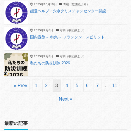
2025年10月10日
寄稿（教団紙より）
能登ヘルプ・穴水クリスチャンセンター開設
2025年9月8日
寄稿（教団紙より）
国内宣教～ 特集～ フランソン・スピリット
2025年9月8日
寄稿（教団紙より）
私たちの防災訓練 2026
« Prev
1
2
3
4
5
6
7
…
11
Next »
最新の記事