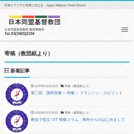
日本とアジアと世界に仕える Japan Alliance Christ Church
Me
日本同盟基督教団 教団事務所
Tel.03(3465)2194
寄稿（教団紙より）
新着記事
2025年10月31日
寄稿（教団紙より）
第二回 国内宣教～ 特集～ フランソン・スピリット
2025年10月10日
寄稿（教団紙より）
教会で役立つIT 情報コラム 海外からのはじめまして