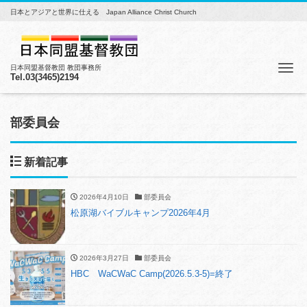
日本とアジアと世界に仕える Japan Alliance Christ Church
Me
日本同盟基督教団 教団事務所
Tel.03(3465)2194
部委員会
新着記事
2026年4月10日
部委員会
松原湖バイブルキャンプ2026年4月
2026年3月27日
部委員会
HBC WaCWaC Camp(2026.5.3-5)=終了