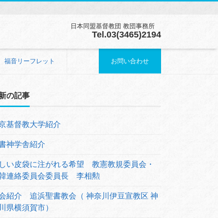
日本同盟基督教団 教団事務所
Tel.03(3465)2194
福音リーフレット
お問い合わせ
新の記事
京基督教大学紹介
書神学舎紹介
しい皮袋に注がれる希望 教憲教規委員会・
韓連絡委員会委員長 李相勲
会紹介 追浜聖書教会（ 神奈川伊豆宣教区 神
川県横須賀市）