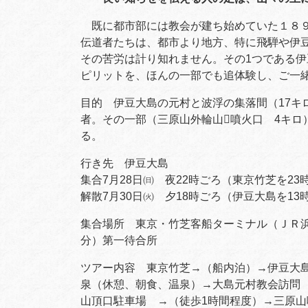
既に都市部には教会が建ち始めていた１８９
伝道者たちは、都市より地方、特に飛騨や伊
その苦労は計り知れません。その1つである
ピリットを、ほんの一部でも追体験し、ご一
目的 伊豆大島の元村と波浮の集落間（17キ
者。その一部（三原山外輪山􀃷噴火口 4キ
る。
行き先 伊豆大島
集合7月28日㈰ 夜22時ごろ（東京竹芝を23
解散7月30日㈫ 夕18時ごろ（伊豆大島を13
集合場所 東京・竹芝客船ターミナル（ＪＲ浜
分）第一待合所
ツアー内容 東京竹
芝→
（船内泊）→伊豆大島
泉（休憩、朝食、温泉）→大島元村教会訪問
山頂口駐車場 →（徒歩1時間程度）→三原