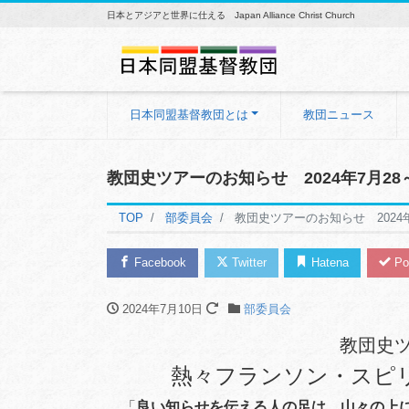
日本とアジアと世界に仕える Japan Alliance Christ Church
日本同盟基督教団とは
教団ニュース
教団史ツアーのお知らせ 2024年7月28
TOP
部委員会
教団史ツアーのお知らせ 2024年
Facebook
Twitter
Hatena
Po
2024年7月10日
部委員会
教団史
熱々フランソン・スピ
「
良い知らせを伝える人の足は、山々の上