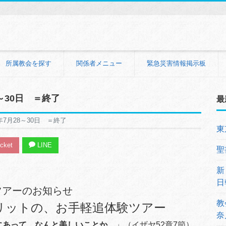
所属教会を探す
関係者メニュー
緊急災害情報掲示板
～30日 ＝終了
最
7月28～30日 ＝終了
東
cket
LINE
聖
新
日
ツアーのお知らせ
教
リットの、お手軽追体験ツアー
奈
にあって、なんと美しいことか。
」（イザヤ52章7節）