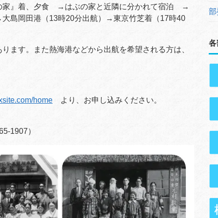
の家』着、夕食 →はぶの家と近隣に分かれて宿泊 →
部
島岡田港（13時20分出航）→東京竹芝着（17時40
各
あります。また熱海港などから出航を希望される方は、
ixsite.com/home
より、お申し込みください。
-1907）