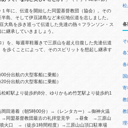
松
１年に、伝道を開始した同盟基督教団（協会）。その
豆半島、そして伊豆諸島など未伝地伝道を志しました。
各
伊豆大島を歩き巡って伝道した先達の熱々フランソン・ス
緒に継承していきましょう。
そ
ロ）を、毎週草鞋履きで三原山を超え往復した先達伝道
ロ）を歩くことによって、そのスピリットを想起し継承す
各
各
時00分出航の大型客船に乗船）
国
時20分出航の大型客船に乗船）
寄
松町駅より徒歩約8分、ゆりかもめ竹芝駅より徒歩約1
教
教
岡田港着（朝5時00分）→（レンタカー）→御神火温
 →同盟基督教団最古の礼拝堂見学 →昼食 →三原山
理
山噴火口 →（徒歩1時間程度）→三原山山頂口駐車場