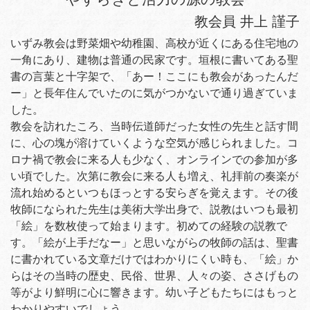
教会員 井上 謹子
いずみ教会は野菜畑や幼稚園、高校が近くにある住宅地の
一角にあり、建物は普通の民家です。垣根に書いてある聖
書の言葉と十字架で、「あー！ここにも教会があったんだ
ー」と長年住んでいたのに気がつかないで通り過ぎていま
した。
教会を訪れたころ、当時伝道師だった女性の先生と話す間
に、心の塊が溶けていくような空気が感じられました。コ
ロナ禍で教会に来る人も少なく、オンラインでの参加が多
い頃でした。次第に教会に来る人も増え、礼拝前の奏楽が
流れ始めるといつもほっとする安らぎを覚えます。その後
牧師になられた先生は美術大学出身で、説教はいつも最初
「絵」を数枚使って始まります。初めての経験の説教で
す。「絵が上手だなー」と思いながらの牧師の話は、聖書
に書かれている文章だけではわかりにくい時も、「絵」か
らはその当時の歴史、民俗、世界、人々の姿、ささげもの
等がより鮮明に心に響きます。幼い子どもたちにはもっと
わかりやすいでしょう。