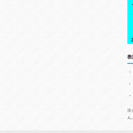
教
・
・
・
注
ん