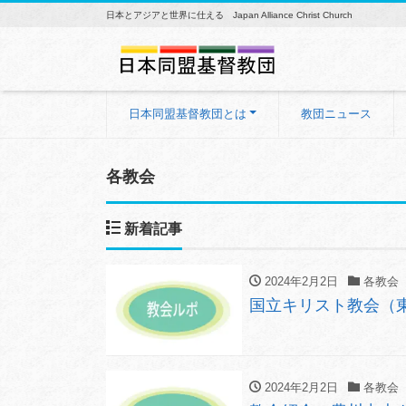
日本とアジアと世界に仕える Japan Alliance Christ Church
日本同盟基督教団とは
教団ニュース
各教会
新着記事
2024年2月2日
各教会
国立キリスト教会（
2024年2月2日
各教会