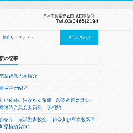
日本同盟基督教団 教団事務所
Tel.03(3465)2194
福音リーフレット
お問い合わせ
新の記事
京基督教大学紹介
書神学舎紹介
しい皮袋に注がれる希望 教憲教規委員会・
韓連絡委員会委員長 李相勲
会紹介 追浜聖書教会（ 神奈川伊豆宣教区 神
川県横須賀市）