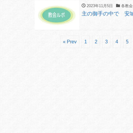
2023年11月5日
各教会
主の御手の中で 安
« Prev
1
2
3
4
5