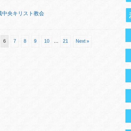
城中央キリスト教会
6
7
8
9
10
…
21
Next »