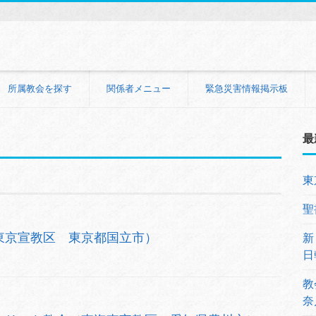
所属教会を探す
関係者メニュー
緊急災害情報掲示板
最
東
聖
東京宣教区 東京都国立市）
新
日
教
奈