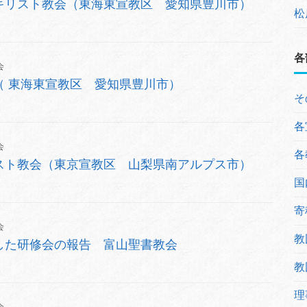
キリスト教会（東海東宣教区 愛知県豊川市）
松
各
会
（ 東海東宣教区 愛知県豊川市）
そ
各
会
各
リスト教会（東京宣教区 山梨県南アルプス市）
国
寄
会
教
した研修会の報告 富山聖書教会
教
理
会