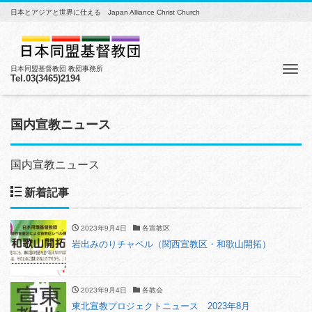
日本とアジアと世界に仕える Japan Alliance Christ Church
Me
日本同盟基督教団 教団事務所
Tel.03(3465)2194
国内宣教ニュース
国内宣教ニュース
新着記事
2023年9月4日
各宣教区
岩出みのりチャペル（関西宣教区・和歌山開拓）
2023年9月4日
各教会
東北宣教プロジェクトニュース 2023年8月