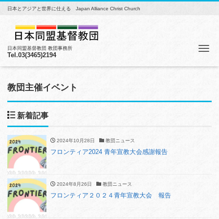
日本とアジアと世界に仕える Japan Alliance Christ Church
Me
日本同盟基督教団 教団事務所
Tel.03(3465)2194
教団主催イベント
新着記事
2024年10月28日
教団ニュース
フロンティア2024 青年宣教大会感謝報告
2024年8月26日
教団ニュース
フロンティア２０２４青年宣教大会 報告