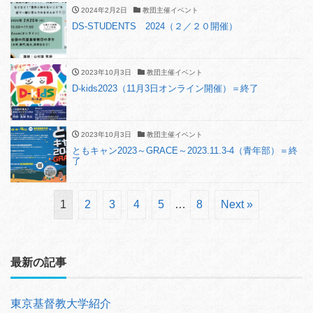
2024年2月2日
教団主催イベント
DS-STUDENTS 2024（２／２０開催）
2023年10月3日
教団主催イベント
D-kids2023（11月3日オンライン開催）＝終了
2023年10月3日
教団主催イベント
ともキャン2023～GRACE～2023.11.3-4（青年部）＝終
了
1
2
3
4
5
…
8
Next »
最新の記事
東京基督教大学紹介