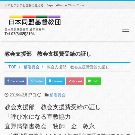
日本とアジアと世界に仕える Japan Alliance Christ Church
Me
日本同盟基督教団 教団事務所
Tel.03(3465)2194
教会支援部 教会支援費受給の証し
TOP
部委員会
教会支援部 教会支援費受給の証し
Facebook
Twitter
Hatena
Pocket
LINE
2019年2月27日
部委員会
教会支援部 教会支援費受給の証し
「呼び水になる宣教協力」
宜野湾聖書教会 牧師 金 敦永