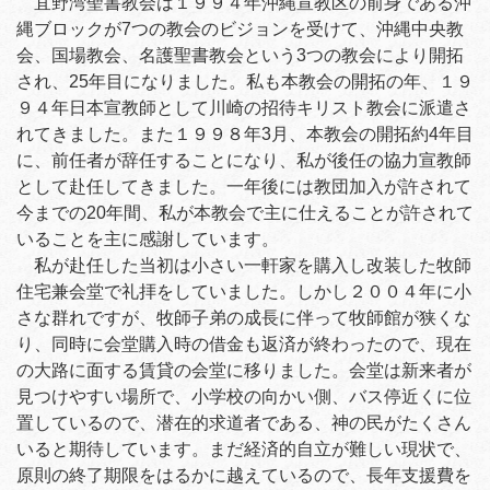
宜野湾聖書教会は１９９４年沖縄宣教区の前身である沖
縄ブロックが7つの教会のビジョンを受けて、沖縄中央教
会、国場教会、名護聖書教会という3つの教会により開拓
され、25年目になりました。私も本教会の開拓の年、１９
９４年日本宣教師として川崎の招待キリスト教会に派遣さ
れてきました。また１９９８年3月、本教会の開拓約4年目
に、前任者が辞任することになり、私が後任の協力宣教師
として赴任してきました。一年後には教団加入が許されて
今までの20年間、私が本教会で主に仕えることが許されて
いることを主に感謝しています。
私が赴任した当初は小さい一軒家を購入し改装した牧師
住宅兼会堂で礼拝をしていました。しかし２００４年に小
さな群れですが、牧師子弟の成長に伴って牧師館が狭くな
り、同時に会堂購入時の借金も返済が終わったので、現在
の大路に面する賃貸の会堂に移りました。会堂は新来者が
見つけやすい場所で、小学校の向かい側、バス停近くに位
置しているので、潜在的求道者である、神の民がたくさん
いると期待しています。まだ経済的自立が難しい現状で、
原則の終了期限をはるかに越えているので、長年支援費を