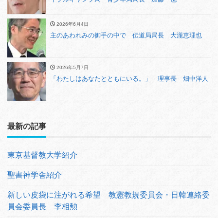
2026年6月4日
主のあわれみの御手の中で 伝道局局長 大瀧恵理也
2026年5月7日
「わたしはあなたとともにいる。」 理事長 畑中洋人
最新の記事
東京基督教大学紹介
聖書神学舎紹介
新しい皮袋に注がれる希望 教憲教規委員会・日韓連絡委
員会委員長 李相勲