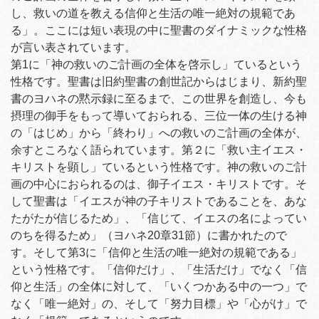
し、救いの道を教える信仰と生活の唯一絶対の規範であ
る」。ここには短い表現の中に聖書のダイナミックな性格
が言い表されています。
第1に「神の救いのご計画の全体を啓示し」ているという
性格です。聖書は旧約聖書の創世記からはじまり、新約聖
書のヨハネの黙示録に至るまで、この世界を創造し、今も
摂理の御手をもって導いておられる、三位一体の生ける神
の「はじめ」から「終わり」への救いのご計画の全体が、
余すところなく語られています。第２に「救い主イエス・
キリストを顕し」ているという性格です。神の救いのご計
画の中心におられるのは、御子イエス・キリストです。そ
して聖書は「イエスが神の子キリストであることを、あな
たがたが信じるため」、「信じて、イエスの名によってい
のちを得るため」（ヨハネ20章31節）に書かれたので
す。そして第3に「信仰と生活の唯一絶対の規範である」
という性格です。「信仰だけ」、「生活だけ」でなく「信
仰と生活」の全体に対して、「いくつかある中の一つ」で
なく「唯一絶対」の、そして「努力目標」や「心がけ」で