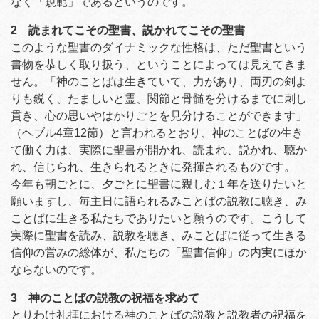
なく「規範」であるというのです。
2 読まれてこその聖書、説かれてこその聖書
このような聖書のダイナミックな性格は、ただ聖書という
書物を恭しく取り扱う、ということによっては見えてきま
せん。「神のことばは生きていて、力があり、両刃の剣よ
りも鋭く、たましいと霊、関節と骨髄を分けるまでに刺し
貫き、心の思いやはかりごとを見分けることができます」
（ヘブル4章12節）と言われるとおり、神のことばの生き
て働く力は、実際に聖書が開かれ、読まれ、説かれ、聴か
れ、信じられ、生きられるときに発揮されるものです。
今年も朝ごとに、夕ごとに聖書に親しむ１年を送りたいと
願いますし、毎主日に語られるみことばの説教に聴き、み
ことばに生きる私たちでありたいと願うのです。こうして
実際に聖書を読み、説教を聴き、みことばに従って生きる
信仰の営みの総体が、私たちの「聖書信仰」の内実にほか
ならないのです。
3 神のことばの説教の祝福を求めて
とりわけ礼拝における神のことばの説教と説教者の祝福を