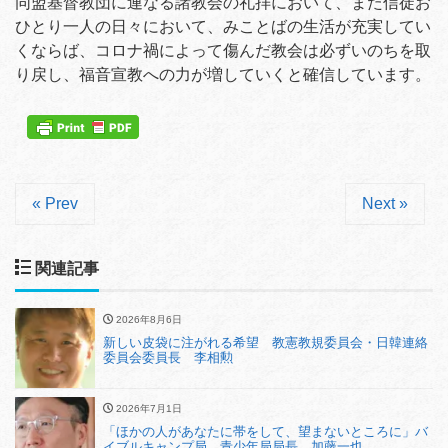
同盟基督教団に連なる諸教会の礼拝において、また信徒お
ひとり一人の日々において、みことばの生活が充実してい
くならば、コロナ禍によって傷んだ教会は必ずいのちを取
り戻し、福音宣教への力が増していくと確信しています。
« Prev
Next »
関連記事
2026年8月6日
新しい皮袋に注がれる希望 教憲教規委員会・日韓連絡
委員会委員長 李相勲
2026年7月1日
「ほかの人があなたに帯をして、望まないところに」バ
イブルキャンプ局 青少年局局長 加藤一也