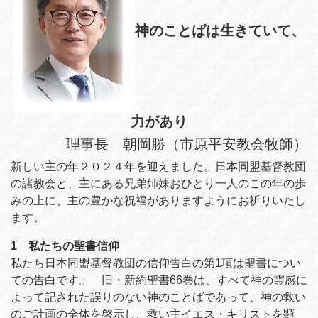
神のことばは生きていて、
力があり
理事長 朝岡勝（市原平安教会牧師）
新しい主の年２０２４年を迎えました。日本同盟基督教団
の諸教会と、主にある兄弟姉妹おひとり一人のこの年の歩
みの上に、主の豊かな祝福がありますようにお祈りいたし
ます。
1 私たちの聖書信仰
私たち日本同盟基督教団の信仰告白の第1項は聖書につい
ての告白です。「旧・新約聖書66巻は、すべて神の霊感に
よって記された誤りのない神のことばであって、神の救い
のご計画の全体を啓示し、救い主イエス・キリストを顕