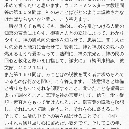
求めて祈りたいと思います。ウェストミンスター大教理問
答の第１５９問は、神のみことばがどのように説教されな
ければならないかと問い、こう答えます。
「時が良くても悪くても、熱心に。心を引きつける人間の
知恵の言葉によらず、御霊と力との立証によって、わかり
やすく。神の御意向の全体を知らせて、忠実に。聞く人た
ちの必要と能力に合わせて、賢明に。神と神の民の魂への
燃えるような愛をもって、熱烈に。神の栄光と、神の民の
回心と教化と救いを目指して、誠実に」（袴田康裕訳、教
文館、２０２１年）。
また第１６０問は、みことばの説教を聞く者に求められて
いるものは何かと問い、こう答えます。「注意深さと準備
と祈りをもってそれを傾聴すること。聞いたことを聖書に
よって調べること。真理を神の言葉として、信仰・愛・従
順・素直さをもって受け入れること。御言葉の説教を瞑想
し、それについて話し合うこと。それを心に蓄えること。
そして、生活の中でその実を結ばせることです」（同）。
いずれも繰り返し心に留めたい教えです。そしてこの年、