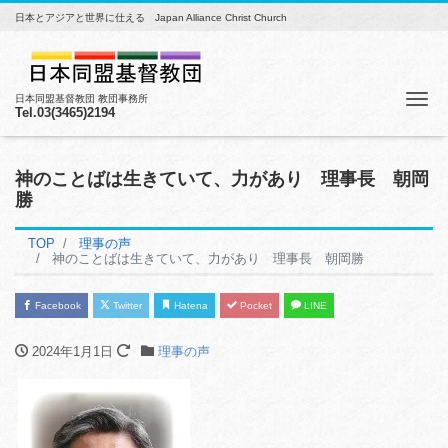
日本とアジアと世界に仕える Japan Alliance Christ Church
Me
日本同盟基督教団 教団事務所
Tel.03(3465)2194
神のことばは生きていて、力があり 理事長 朝岡
勝
TOP
理事の声
神のことばは生きていて、力があり 理事長 朝岡勝
Facebook
Twitter
Hatena
Pocket
LINE
2024年1月1日
理事の声