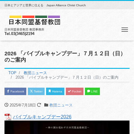
日本とアジアと世界に仕える Japan Alliance Christ Church
Me
日本同盟基督教団 教団事務所
Tel.03(3465)2194
2026 「バイブルキャンプデー」７月１２日（日）
のご案内
TOP
教団ニュース
2026 「バイブルキャンプデー」７月１２日（日）のご案内
Facebook
Twitter
Hatena
Pocket
LINE
2025年7月18日
教団ニュース
バイブルキャンプデー2026