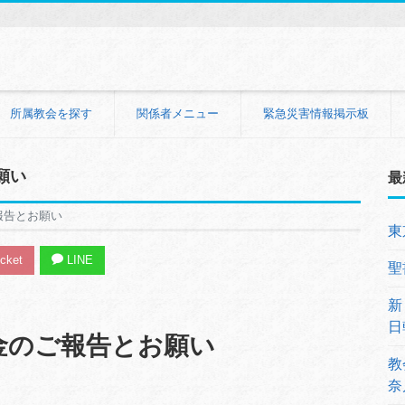
所属教会を探す
関係者メニュー
緊急災害情報掲示板
願い
最
報告とお願い
東
cket
LINE
聖
新
日
金のご報告とお願い
教
奈