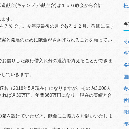
道献金(キャンプデ-献金含)は１５６教会から合計
松
します。
各
は約４７％です。今年度最後の月である１２月、教団に属す
充実と発展のために献金がささげられることを願ってい
そ
各
でお借りした銀行借入れ分の返済を終えることができま
各
をしていきます。
国
名（2018年5月現在）になりますが、その内3,000人
寄
くだされば月30万円、年間360万円になり、現在の実績と合
教
教
の箱を設けていただき、献金にご協力をお願いいたしま
理