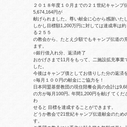
２０１８年度１０月までの２１世紀キャンプ伝
5,674,164円が
献げられました。尊い献金に心から感謝いた
しかし目標額1,200万円に対しては達成率
る２５５
の教会から、たとえ少額でもキャンプ伝道の
ます。
○銀行借入れ分、返済終了
おかげさまで11月をもって、二施設拡充事業
した。
今後はキャンプ債としてお借りした分の返済
○毎月１００円の献金にご協力を！
日本同盟基督教団の現住陪餐会員の合計は9,687
の方が毎月100円､ 年間1,200円を献げ て
わ
せると 目標を達成することができます。
どうか教会で21世紀キャンプ伝道献金のため
す。