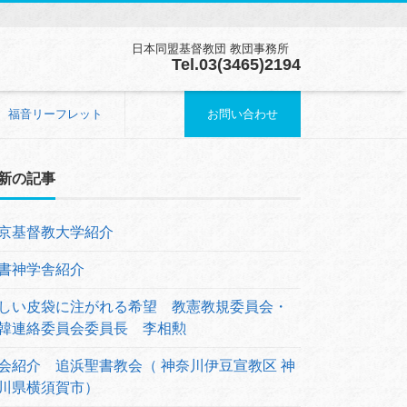
日本同盟基督教団 教団事務所
Tel.03(3465)2194
福音リーフレット
お問い合わせ
新の記事
京基督教大学紹介
書神学舎紹介
しい皮袋に注がれる希望 教憲教規委員会・
韓連絡委員会委員長 李相勲
会紹介 追浜聖書教会（ 神奈川伊豆宣教区 神
川県横須賀市）