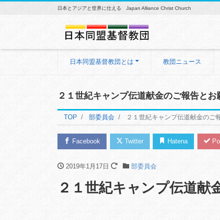
日本とアジアと世界に仕える Japan Alliance Christ Church
日本同盟基督教団とは
教団ニュース
２１世紀キャンプ伝道献金のご報告とお
TOP
部委員会
２１世紀キャンプ伝道献金のご
Facebook
Twitter
Hatena
Po
2019年1月17日
部委員会
２１世紀キャンプ伝道献