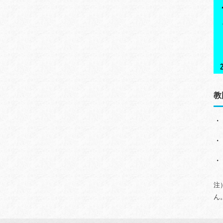
教
・
・
・
注
ん