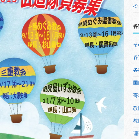
松
各
そ
各
各
国
寄
教
教
理