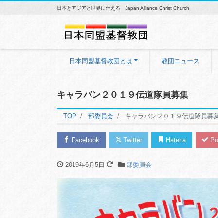
日本とアジアと世界に仕える Japan Alliance Christ Church
日本同盟基督教団とは
教団ニュース
キャラバン２０１９伝道隊員募集
TOP
部委員会
キャラバン２０１９伝道隊員募
Facebook
Twitter
Hatena
Po
2019年6月5日
部委員会