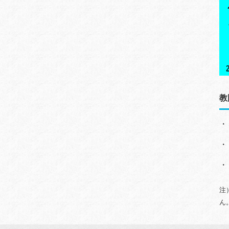
教
・
・
・
注
ん