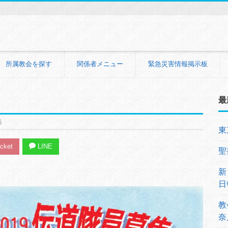
所属教会を探す
関係者メニュー
緊急災害情報掲示板
最
集
東
cket
LINE
聖
新
日
教
奈