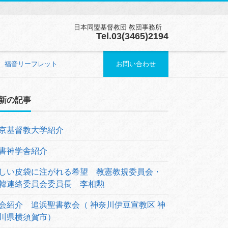
日本同盟基督教団 教団事務所
Tel.03(3465)2194
福音リーフレット
お問い合わせ
新の記事
京基督教大学紹介
書神学舎紹介
しい皮袋に注がれる希望 教憲教規委員会・
韓連絡委員会委員長 李相勲
会紹介 追浜聖書教会（ 神奈川伊豆宣教区 神
川県横須賀市）