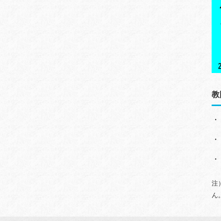
教
・
・
・
注
ん