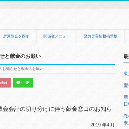
所属教会を探す
関係者メニュー
緊急災害情報掲示板
らせと献金のお願い
最
のお知らせと献金のお願い
東
cket
LINE
聖
新
日
教会会計の切り分けに伴う献金窓口のお知ら
教
奈
2019 年4 月