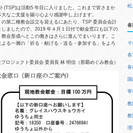
松
(TSP)は活動5 年目に入りました。これまで皆さまか
多大なご支援を賜り心より感謝申し上げます。
の第二種教会設立を迎えるにあたり、TSP 委員会会計
各
しましたので、2019 年４月１日付で献金窓口も以下の
、教会形成へとこの働きはさらに進んでまいります。こ
そ
による一層の「祈る・献げる・送る・参加する」をよろ
各
プロジェクト委員会 委員長 林 明信（那覇めぐみ教会）
各
国
寄
教
教
理