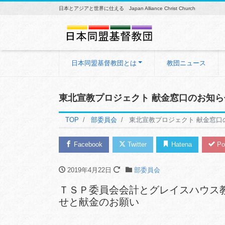
日本とアジアと世界に仕える Japan Alliance Christ Church
日本同盟基督教団とは
教団ニュース
東北宣教プロジェクト 献金窓口のお知
TOP
部委員会
東北宣教プロジェクト 献金窓口
Facebook
Twitter
Hatena
Po
2019年4月22日
部委員会
ＴＳＰ委員会会計とグレイスハウス
せと献金のお願い