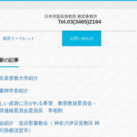
日本同盟基督教団 教団事務所
Tel.03(3465)2194
福音リーフレット
お問い合わせ
新の記事
京基督教大学紹介
書神学舎紹介
しい皮袋に注がれる希望 教憲教規委員会・
韓連絡委員会委員長 李相勲
会紹介 追浜聖書教会（ 神奈川伊豆宣教区 神
川県横須賀市）