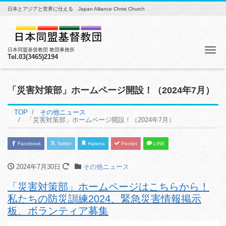
日本とアジアと世界に仕える Japan Alliance Christ Church
Me
日本同盟基督教団 教団事務所
Tel.03(3465)2194
「災害対策部」ホームページ開設！（2024年7月）
TOP
その他ニュース
「災害対策部」ホームページ開設！（2024年7月）
Facebook
Twitter
Hatena
Pocket
LINE
2024年7月30日
その他ニュース
「災害対策部」ホームページはこちらから！
私たちの防災訓練2024、緊急災害情報掲示
板、ボランティア募集