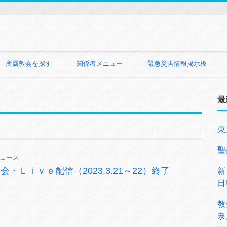
所属教会を探す
関係者メニュー
緊急災害情報掲示板
最
東
聖
ュース
会・Ｌｉｖｅ配信（2023.3.21～22）終了
新
日
教
奈