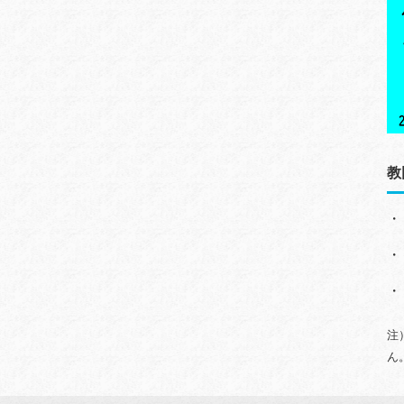
教
・
・
・
注
ん