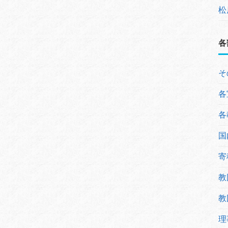
松
各
そ
各
各
国
寄
教
教
理