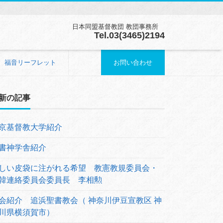
日本同盟基督教団 教団事務所
Tel.03(3465)2194
福音リーフレット
お問い合わせ
新の記事
京基督教大学紹介
書神学舎紹介
しい皮袋に注がれる希望 教憲教規委員会・
韓連絡委員会委員長 李相勲
会紹介 追浜聖書教会（ 神奈川伊豆宣教区 神
川県横須賀市）