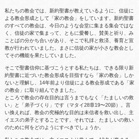
私たちの教会では、新約聖書が教えているように、信徒に
よる教会形成として「家の教会」をしています。新約聖書
のすべての教会は、今日のような会堂に集まる集会ではな
く、信徒の家で集まって、ともに愛餐し、賛美と祈り、み
ことばの分かち合いがあり、そこで礼拝と救済、養育と宣
教が行われていました。まさに信徒の家が小さな教会とし
てその機能を果たしていました。
そこで聖書信仰に基づこうとする私たちは、できる限り新
約聖書に近づいた教会形成を目指すなら「家の教会」しか
ないと理解し、14年前より信徒による教会形成である「家
の教会」に取り組んできました。
ところで教会の存在目的は言うまでもなく「たましいの救
い」と「弟子づくり」です（マタイ28章19〜20節）。言
い換えれば、教会の究極的な目的は未信者を救い出し、主
イエスの弟子とすることです。それでは、たましいの救い
のために何をどのようにすべきでしょうか。