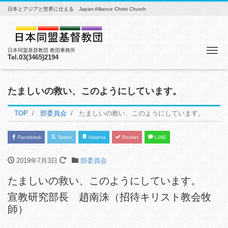
日本とアジアと世界に仕える Japan Alliance Christ Church
Me
日本同盟基督教団 教団事務所
Tel.03(3465)2194
たましいの救い、このようにしています。
TOP
部委員会
たましいの救い、このようにしています。
Facebook
Twitter
Hatena
Pocket
LINE
2019年7月3日
部委員会
たましいの救い、このようにしています。
宣教研究部長 趙南洙（招待キリスト教会牧
師）