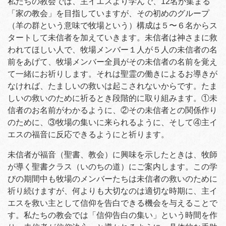
私たちの教会では、主イエスより学んで、12名が集まる
「家の教会」を目指していますが、その初めのグループ
（羊の群という意味で牧場という）構成は５〜６名からス
タートして未信者を加えていきます。未信者は神さまに救
われてほしい人で、牧場メンバー１人が５人の未信者の名
前をあげて、牧場メンバー全員がその未信者の名前を覚え
て一緒にお祈りします。それは聖霊の働きによるお導きが
なければ、たましいの救いは起こされないからです。たま
しいの救いのために祈るとき段階的に取り組みます。①未
信者のお名前がわかるように、②その未信者との関係作り
のために、③牧場の集いに来られるように、そして④主イ
エスの福音に反応できるようにと祈ります。
未信者が福音（聖書、教会）に興味を示したときは、牧師
が導く聖書クラス（いのちの道）にご案内します。この学
びの期間中も牧場のメンバーたちは未信者の救いのために
祈り続けますが、何よりも大切なのは適切な時期に、主イ
エスを救い主として信仰を告白できる機会を与えることで
す。私たちの教会では「信仰告白の集い」という時間を作