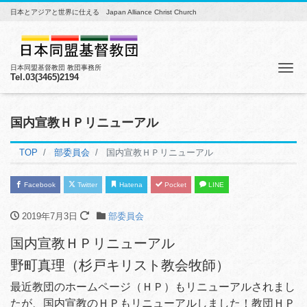
日本とアジアと世界に仕える Japan Alliance Christ Church
Me
日本同盟基督教団 教団事務所
Tel.03(3465)2194
国内宣教ＨＰリニューアル
TOP
部委員会
国内宣教ＨＰリニューアル
Facebook
Twitter
Hatena
Pocket
LINE
2019年7月3日
部委員会
国内宣教ＨＰリニューアル
野町真理（杉戸キリスト教会牧師）
最近教団のホームページ（ＨＰ）もリニューアルされまし
たが、国内宣教のＨＰもリニューアルしました！教団ＨＰ