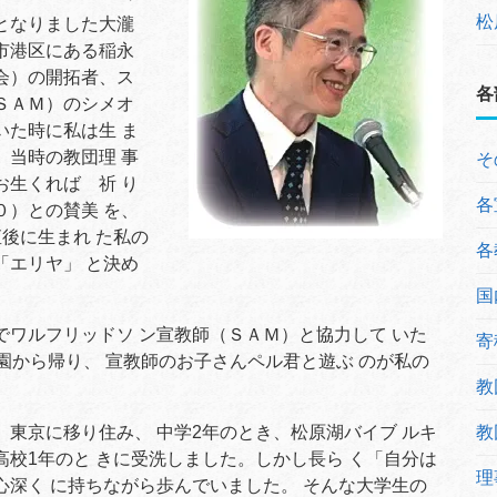
松
となりました大瀧
市港区にある稲永
会）の開拓者、ス
各
ＳＡＭ）のシメオ
いた時に私は生 ま
、当時の教団理 事
そ
お生くれば 祈 り
各
０）との賛美 を、
後に生まれ た私の
各
「エリヤ」 と決め
国
ワルフリッドソ ン宣教師（ＳＡＭ）と協力して いた
寄
園から帰り、 宣教師のお子さんペル君と遊ぶ のが私の
教
教
東京に移り住み、 中学2年のとき、松原湖バイブ ルキ
高校1年のと きに受洗しました。しかし長ら く「自分は
理
心深く に持ちながら歩んでいました。 そんな大学生の