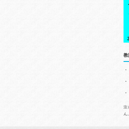
教
・
・
・
注
ん