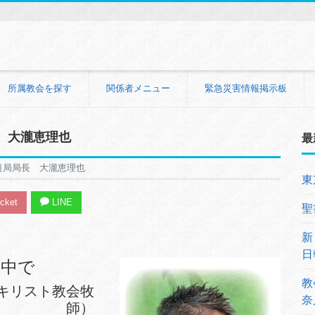
所属教会を探す
関係者メニュー
緊急災害情報掲示板
 大瀧恵理也
最
道局局長 大瀧恵理也
東
cket
LINE
聖
新
日
の中で
教
キリスト教会牧
奈
師）