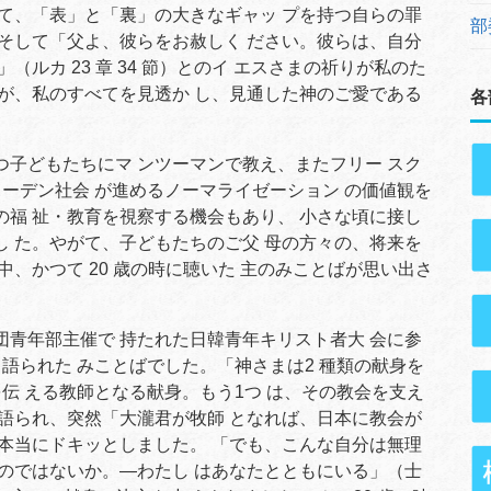
 て、「表」と「裏」の大きなギャッ プを持つ自らの罪
部
 そして「父よ、彼らをお赦しく ださい。彼らは、自分
（ルカ 23 章 34 節）とのイ エスさまの祈りが私のた
りが、私のすべてを見透か し、見通した神のご愛である
各
子どもたちにマ ンツーマンで教え、またフリー スク
ェーデン社会 が進めるノーマライゼーション の価値観を
の福 祉・教育を視察する機会もあり、 小さな頃に接し
し た。やがて、子どもたちのご父 母の方々の、将来を
中、かつて 20 歳の時に聴いた 主のみことばが思い出さ
青年部主催で 持たれた日韓青年キリスト者大 会に参
語られた みことばでした。「神さまは2 種類の献身を
伝 える教師となる献身。もう1つ は、その教会を支え
と語られ、突然「大瀧君が牧師 となれば、日本に教会が
、本当にドキッとしました。 「でも、こんな自分は無理
すのではないか。―わたし はあなたとともにいる」（士