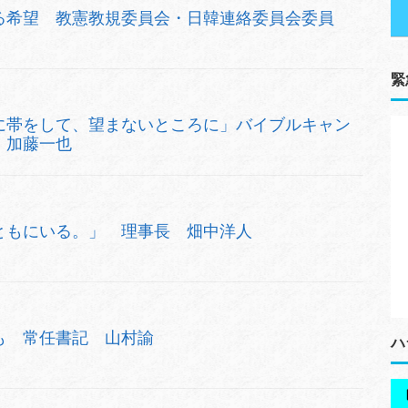
る希望 教憲教規委員会・日韓連絡委員会委員
緊
に帯をして、望まないところに」バイブルキャン
 加藤一也
ともにいる。」 理事長 畑中洋人
も 常任書記 山村諭
ハ