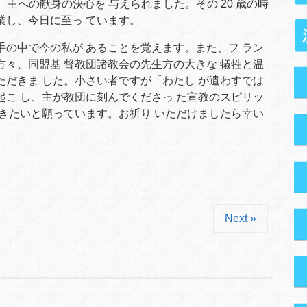
られ、主への献身の決心を 与えられました。その 20 歳の時
業し、今日に至っ ています。
の中で今の私が あることを覚えます。また、フ ラン
方々、同盟基 督教団諸教会の先生方の大きな 犠牲と温
ただきま した。小さい者ですが「わたし が遣わすでは
起こ し、主が教団に刻んでくださっ た宣教のスピリッ
 きたいと願っています。お祈り いただけましたら幸い
Next »