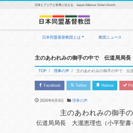
日本とアジアと世界に仕える Japan Alliance Christ Church
日本同盟基督教団とは
教団ニュース
主のあわれみの御手の中で 伝道局局長
TOP
理事の声
主のあわれみの御手の中で 伝
Facebook
Twitter
Hatena
Po
2026年6月4日
理事の声
主のあわれみの御手
伝道局局長 大瀧恵理也（小平聖書