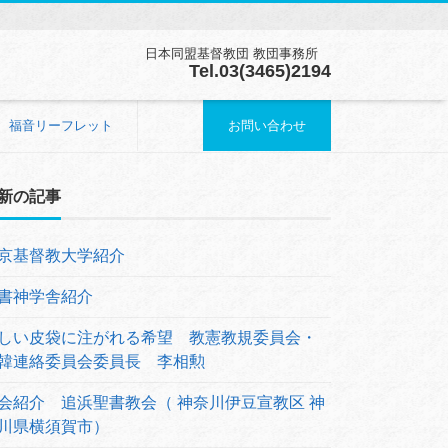
日本同盟基督教団 教団事務所
Tel.03(3465)2194
福音リーフレット
お問い合わせ
新の記事
京基督教大学紹介
書神学舎紹介
しい皮袋に注がれる希望 教憲教規委員会・
韓連絡委員会委員長 李相勲
会紹介 追浜聖書教会（ 神奈川伊豆宣教区 神
川県横須賀市）