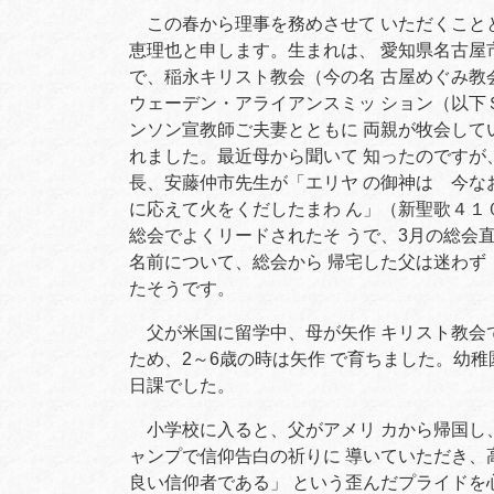
この春から理事を務めさせて いただくこと
恵理也と申します。生まれは、 愛知県名古屋
で、稲永キリスト教会（今の名 古屋めぐみ教
ウェーデン・アライアンスミッ ション（以下
ンソン宣教師ご夫妻とともに 両親が牧会して
れました。最近母から聞いて 知ったのですが
長、安藤仲市先生が「エリヤ の御神は 今な
に応えて火をくだしたまわ ん」（新聖歌４１
総会でよくリードされたそ うで、3月の総会直
名前について、総会から 帰宅した父は迷わず
たそうです。
父が米国に留学中、母が矢作 キリスト教会で
ため、2～6歳の時は矢作 で育ちました。幼稚
日課でした。
小学校に入ると、父がアメリ カから帰国し、
ャンプで信仰告白の祈りに 導いていただき、
良い信仰者である」 という歪んだプライドを