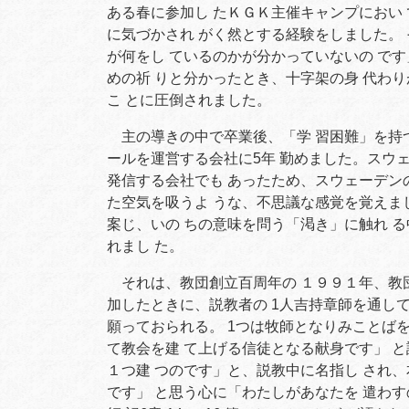
ある春に参加し たＫＧＫ主催キャンプにおい
に気づかされ がく然とする経験をしました。
が何をし ているのかが分かっていないの です」
めの祈 りと分かったとき、十字架の身 代わ
こ とに圧倒されました。
主の導きの中で卒業後、「学 習困難」を持つ
ールを運営する会社に5年 勤めました。スウ
発信する会社でも あったため、スウェーデン
た空気を吸うよ うな、不思議な感覚を覚えま
案じ、いの ちの意味を問う「渇き」に触れ る
れまし た。
それは、教団創立百周年の １９９１年、教団
加したときに、説教者の 1人吉持章師を通して
願っておられる。 1つは牧師となりみことばを
て教会を建 て上げる信徒となる献身です」 
１つ建 つのです」と、説教中に名指し され
です」 と思う心に「わたしがあなたを 遣わ