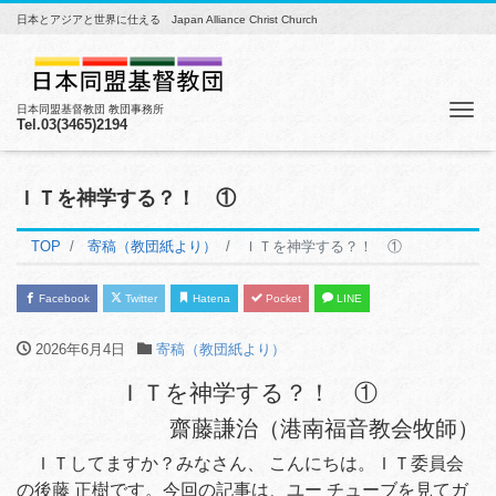
日本とアジアと世界に仕える Japan Alliance Christ Church
Me
日本同盟基督教団 教団事務所
Tel.03(3465)2194
ＩＴを神学する？！ ①
TOP
寄稿（教団紙より）
ＩＴを神学する？！ ①
Facebook
Twitter
Hatena
Pocket
LINE
2026年6月4日
寄稿（教団紙より）
ＩＴを神学する？！ ①
齋藤謙治（港南福音教会牧師）
ＩＴしてますか？みなさん、 こんにちは。ＩＴ委員会
の後藤 正樹です。今回の記事は、ユー チューブを見てガ