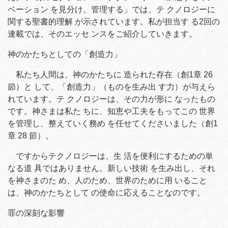
ベーション を見分け、管理する」では、テ クノロジーに
関する聖書的理解 が示されています。私が担当す る2回の
連載では、そのエッセ ンスをご紹介していきます。
神のかたちとしての「創造力」
私たち人間は、神のかたちに 造られた存在（創1章 26
節）と して、「創造力」（ものを生み出 す力）が与えら
れています。テ クノロジーは、その力が形に なったもの
です。神さまは私た ちに、知恵や工夫をもってこの 世界
を管理し、整えていく務め を任せてくださいました（創1
章 28 節）。
ですからテクノロジーは、生 活を便利にするための単
なる道 具ではありません。新しい技術 を生み出し、それ
を神さまのた め、人のため、世界のために用 いること
は、神のかたちとして の使命に応えることなのです。
罪の深刻な影響