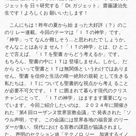
ジェットを 日々研究する「 Dr. ガジェット」 齋藤謙治先
生です！よろしくお 願いいたします！
こんにちは！昨年の夏から始 まった大好評（？）のこ
のリ レー連載。今回のテーマは「Ｉ Ｔの神学」です。
「神学」って なんか難しそう…と思われたで しょうか。
そんなことはありま せん！「ＩＴの神学」とは、ひ とこ
とで言えば、「ＩＴを聖書 からどう考えるか」です。
もちろん、聖書の中にＩＴは 登場しません。しかし、だ
から といって聖書とＩＴは無関係と いうわけではありま
せん。聖書 を信仰と生活の唯一絶対の規範 として生きる
私たちは、ＩＴに ついても聖書的な視点から考え ること
が必要不可欠です。ＩＴ に囲まれて暮らす現代のクリス
チャンにとって、「ＩＴの神学」 はますます重要になっ
ています。 今回ご紹介したいのは、 ２０２４年に開催さ
れた「第4 回ローザンヌ世界宣教会議」で 発表された「ソ
ウル声明」です。 この会議には世界各地の福音派 のリー
ダーが集い、現代におけ る宣教の課題が協議されまし
た。 声明のセクションⅦ「テクノロ ジー 加速するイノ