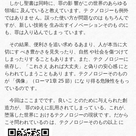
しかし聖書は同時に、罪の影 響がこの世界のあらゆる
領域に 及んでいると教えています。テ クノロジーも例外
ではありませ ん。誤った使い方が問題なのは もちろんで
すが、新しい技術を 生み出すイノベーションそのも のに
も、罪は入り込んでしまっ ています。
その結果、便利さを追い求め るあまり、人が本当に大
切にす べき豊かさを見失ったり、自然 や社会を傷つけて
しまったりす ることもあります。また、テク ノロジーに
依存し、「これさえ あれば大丈夫」と偽りの安心感 にと
らわれてしまうこともあり ます。テクノロジーそのもの
が 「偶像」（ローマ1章 25 節）にな り得る危険性をもっ
ているので す。
今回はここまでです。良いこ とのために与えられた創
造力が、 罪のゆえに乱用されてしまって いる。これが、
堕落した世界に おけるテクノロジーの現状で す。だから
こそ問われているの は、テクノロジーそのもの以上 に