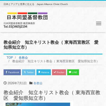
日本とアジアと世界に仕える Japan Alliance Christ Church
Me
日本同盟基督教団 教団事務所
Tel.03(3465)2194
教会紹介 知立キリスト教会（ 東海西宣教区 愛
知県知立市）
TOP
各教会
教会紹介 知立キリスト教会（ 東海西宣教区 愛知県知立市）
Facebook
Twitter
Hatena
Pocket
LINE
2026年7月1日
各教会
教会紹介 知立キリスト教会（ 東海西宣教
区 愛知県知立市）