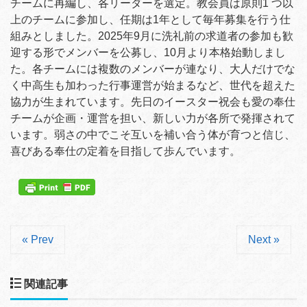
チームに再編し、各リーダーを選定。教会員は原則1 つ以
上のチームに参加し、任期は1年として毎年募集を行う仕
組みとしました。2025年9月に洗礼前の求道者の参加も歓
迎する形でメンバーを公募し、10月より本格始動しまし
た。各チームには複数のメンバーが連なり、大人だけでな
く中高生も加わった行事運営が始まるなど、世代を超えた
協力が生まれています。先日のイースター祝会も愛の奉仕
チームが企画・運営を担い、新しい力が各所で発揮されて
います。弱さの中でこそ互いを補い合う体が育つと信じ、
喜びある奉仕の定着を目指して歩んでいます。
« Prev
Next »
関連記事