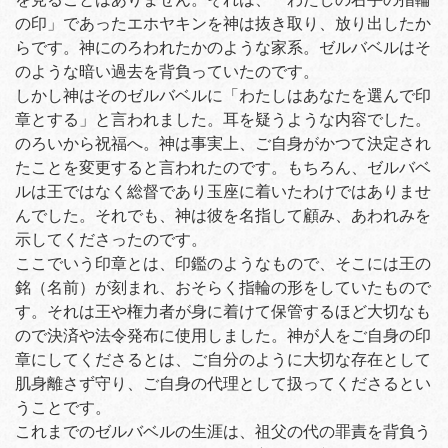
の印」であったエホヤキンを神は抜き取り、放り出したか
らです。神にのろわれたかのような家系。ゼルバベルはそ
のような暗い過去を背負っていたのです。
しかし神はそのゼルバベルに「わたしはあなたを選んで印
章とする」と言われました。耳を疑うような内容でした。
のろいから祝福へ。神は事実上、ご自身がかつて決定され
たことを変更すると言われたのです。もちろん、ゼルバベ
ルは王ではなく総督であり玉座に着いたわけではありませ
んでした。それでも、神は彼を名指して顧み、あわれみを
示してくださったのです。
ここでいう印章とは、印鑑のようなもので、そこには王の
銘（名前）が刻まれ、おそらく指輪の形をしていたもので
す。それは王や権力者が身に着けて保管するほど大切なも
ので決済や法令発布に使用しました。神が人をご自身の印
章にしてくださるとは、ご自分のように大切な存在として
肌身離さず守り、ご自身の代理として扱ってくださるとい
うことです。
これまでのゼルバベルの生涯は、祖父の代の罪責を背負う