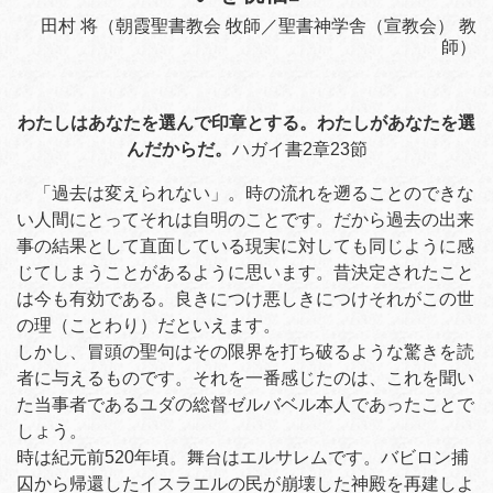
田村 将（朝霞聖書教会 牧師／聖書神学舎（宣教会） 教
師）
わたしはあなたを選んで印章とする。わたしがあなたを選
んだからだ。
ハガイ書2章23節
「過去は変えられない」。時の流れを遡ることのできな
い人間にとってそれは自明のことです。だから過去の出来
事の結果として直面している現実に対しても同じように感
じてしまうことがあるように思います。昔決定されたこと
は今も有効である。良きにつけ悪しきにつけそれがこの世
の理（ことわり）だといえます。
しかし、冒頭の聖句はその限界を打ち破るような驚きを読
者に与えるものです。それを一番感じたのは、これを聞い
た当事者であるユダの総督ゼルバベル本人であったことで
しょう。
時は紀元前520年頃。舞台はエルサレムです。バビロン捕
囚から帰還したイスラエルの民が崩壊した神殿を再建しよ