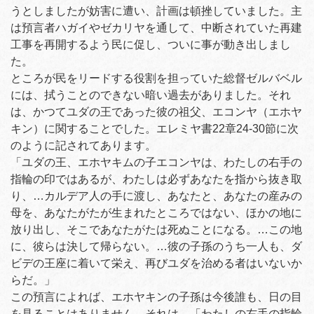
うとしましたが妨害に遭い、計画は頓挫していました。主
は預言者ハガイやゼカリヤを通して、中断されていた再建
工事を再開するよう民に促し、ついに事が動き出しまし
た。
ところが民をリードする役割を担っていた総督ゼルバベル
には、拭うことのできない暗い過去がありました。それ
は、かつてユダの王であった彼の祖父、エコンヤ（エホヤ
キン）に関することでした。エレミヤ書22章24-30節に次
のように記されてあります。
「ユダの王、エホヤキムの子エコンヤは、わたしの右手の
指輪の印ではあるが、わたしは必ずあなたを指から抜き取
り、…カルデア人の手に渡し、あなたと、あなたの産みの
母を、あなたがたが生まれたところではない、ほかの地に
放り出し、そこであなたがたは死ぬことになる。…この地
に、彼らは決して帰らない。…彼の子孫のうち一人も、ダ
ビデの王座に着いて栄え、再びユダを治める者はいないか
らだ。」
この預言によれば、エホヤキンの子孫は今後誰も、日の目
を見ることはありません。それは、「わたしの右手の指輪