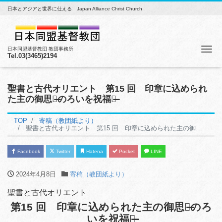
日本とアジアと世界に仕える Japan Alliance Christ Church
Me
日本同盟基督教団 教団事務所
Tel.03(3465)2194
聖書と古代オリエント 第15 回 印章に込められ
た主の御思い̶のろいを祝福に̶
TOP
寄稿（教団紙より）
聖書と古代オリエント 第15 回 印章に込められた主の御思い̶のろいを祝福に̶
Facebook
Twitter
Hatena
Pocket
LINE
2024年4月8日
寄稿（教団紙より）
聖書と古代オリエント
第15 回 印章に込められた主の御思い̶のろ
いを祝福に̶